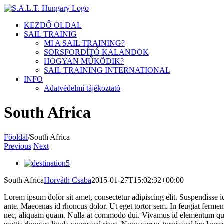
Kihagyás
KEZDŐ OLDAL
SAIL TRAINIG
MI A SAIL TRAINING?
SORSFORDÍTÓ KALANDOK
HOGYAN MŰKÖDIK?
SAIL TRAINING INTERNATIONAL
INFO
Adatvédelmi tájékoztató
South Africa
Főoldal
/
South Africa
Previous
Next
View
Larger
South Africa
Horváth Csaba
2015-01-27T15:02:32+00:00
Image
Lorem ipsum dolor sit amet, consectetur adipiscing elit. Suspendisse i
ante. Maecenas id rhoncus dolor. Ut eget tortor sem. In feugiat ferment
nec, aliquam quam. Nulla at commodo dui. Vivamus id elementum quam. S