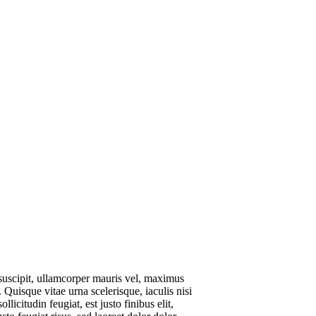
 suscipit, ullamcorper mauris vel, maximus
 Quisque vitae urna scelerisque, iaculis nisi
itudin feugiat, est justo finibus elit,