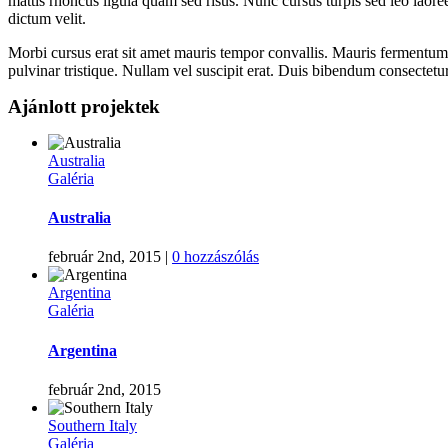
mattis rhoncus ligula quam sed risus. Nunc cursus turpis sed leo laore
dictum velit.
Morbi cursus erat sit amet mauris tempor convallis. Mauris fermentum m
pulvinar tristique. Nullam vel suscipit erat. Duis bibendum consectet
Ajánlott projektek
Australia
Galéria
Australia
február 2nd, 2015
|
0 hozzászólás
Argentina
Galéria
Argentina
február 2nd, 2015
Southern Italy
Galéria