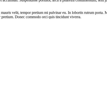
et accumsan. Suspendisse porttitor, arcu a pharetra condimentum, sem jus
auris velit, tempor pretium mi pulvinar eu. In lobortis rutrum porta. M
ur pretium. Donec commodo orci quis tincidunt viverra.