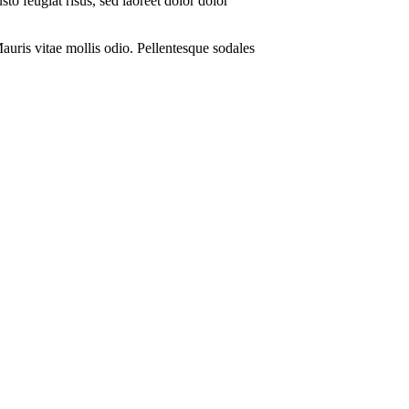
to feugiat risus, sed laoreet dolor dolor
auris vitae mollis odio. Pellentesque sodales