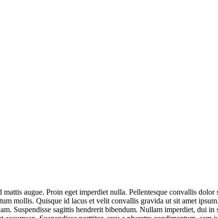
d mattis augue. Proin eget imperdiet nulla. Pellentesque convallis dolor
um mollis. Quisque id lacus et velit convallis gravida ut sit amet ipsum.
uspendisse sagittis hendrerit bibendum. Nullam imperdiet, dui in sollic