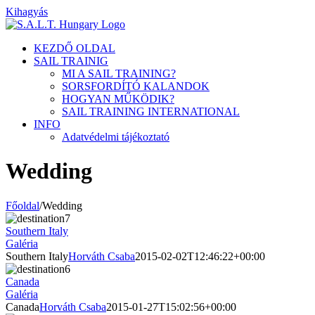
Kihagyás
KEZDŐ OLDAL
SAIL TRAINIG
MI A SAIL TRAINING?
SORSFORDÍTÓ KALANDOK
HOGYAN MŰKÖDIK?
SAIL TRAINING INTERNATIONAL
INFO
Adatvédelmi tájékoztató
Wedding
Főoldal
/
Wedding
Southern Italy
Galéria
Southern Italy
Horváth Csaba
2015-02-02T12:46:22+00:00
Canada
Galéria
Canada
Horváth Csaba
2015-01-27T15:02:56+00:00